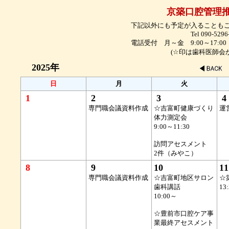
京築口腔管理推
下記以外にも予定が入ることも
Tel 090-5296
電話受付 月～金 9:00～17
(☆印は歯科医師会からの
2025年
日
月
火
1
2
3
4
専門職会議資料作成
☆吉富町健康づくり
運
体力測定会
9:00～11:30
訪問アセスメント
2件（みやこ）
8
9
10
11
専門職会議資料作成
☆吉富町地区サロン
☆
歯科講話
13
10:00～
☆豊前市口腔ケア事
業最終アセスメント